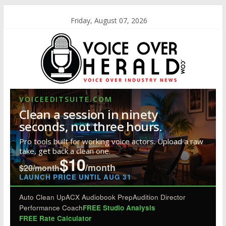
Friday, August 07, 2026
VOICEEDITSUITE.COM
Clean a session in ninety
seconds, not three hours.
Pro tools built for working voice actors. Upload a raw
take, get back a clean one.
$10
/month
$20/month
LAUNCH PRICE UNTIL AUG 31
Auto Clean Up
ACX Audiobook Prep
Audition Director
Performance Coach
FREE Studio Analysis
FREE Rate Calculator