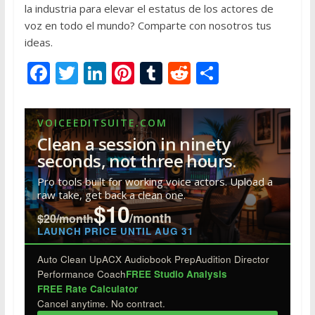
la industria para elevar el estatus de los actores de
voz en todo el mundo? Comparte con nosotros tus
ideas.
F
T
Li
Pi
T
R
S
ac
w
n
nt
u
e
h
e
itt
k
er
m
d
ar
VOICEEDITSUITE.COM
b
er
e
e
bl
di
e
Clean a session in ninety
o
dI
st
r
t
seconds, not three hours.
o
n
Pro tools built for working voice actors. Upload a
raw take, get back a clean one.
k
$10
/month
$20/month
LAUNCH PRICE UNTIL AUG 31
Auto Clean Up
ACX Audiobook Prep
Audition Director
Performance Coach
FREE Studio Analysis
FREE Rate Calculator
Cancel anytime. No contract.