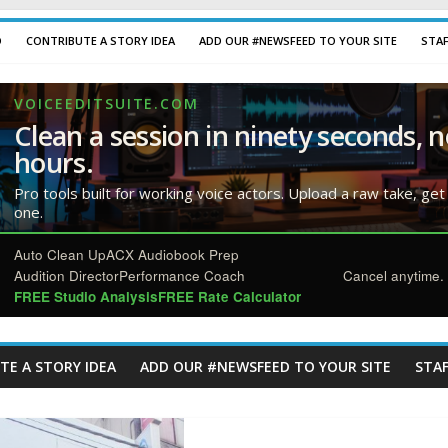
D
CONTRIBUTE A STORY IDEA
ADD OUR #NEWSFEED TO YOUR SITE
STA
VOICEEDITSUITE.COM
Clean a session in ninety seconds, n
hours.
Pro tools built for working voice actors. Upload a raw take, get
one.
Auto Clean Up
ACX Audiobook Prep
Audition Director
Performance Coach
Cancel anytime. 
FREE Studio Analysis
FREE Rate Calculator
TE A STORY IDEA
ADD OUR #NEWSFEED TO YOUR SITE
STAF