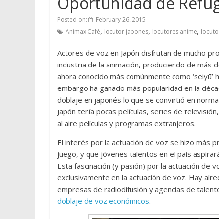
Oportunidad de Refug
Posted on:
February 26, 2015
,
,
,
Animax Café
locutor japones
locutores anime
locuto
Actores de voz en Japón disfrutan de mucho pro
industria de la animación, produciendo de más 
ahora conocido más comúnmente como ‘seiyū’ ha
embargo ha ganado más popularidad en la décad
doblaje en japonés lo que se convirtió en norm
Japón tenía pocas películas, series de televisión
al aire películas y programas extranjeros.
El interés por la actuación de voz se hizo más p
juego, y que jóvenes talentos en el país aspirar
Esta fascinación (y pasión) por la actuación de 
exclusivamente en la actuación de voz. Hay alre
empresas de radiodifusión y agencias de talen
doblaje de voz económicos
.