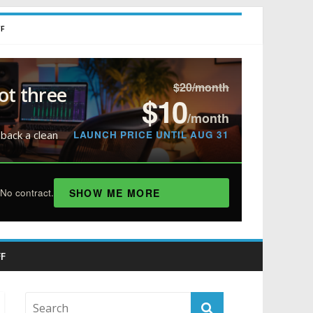
FF
$20/month
ot three
$10
/month
LAUNCH PRICE UNTIL AUG 31
 back a clean
SHOW ME MORE
No contract.
F