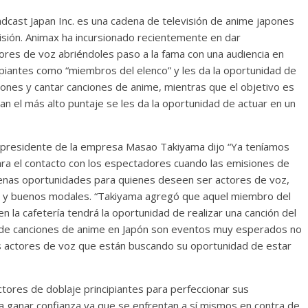
cast Japan Inc. es una cadena de televisión de anime japones
isión. Animax ha incursionado recientemente en dar
tores de voz abriéndoles paso a la fama con una audiencia en
ipiantes como “miembros del elenco” y les da la oportunidad de
guiones y cantar canciones de anime, mientras que el objetivo es
an el más alto puntaje se les da la oportunidad de actuar en un
l presidente de la empresa Masao Takiyama dijo “Ya teníamos
para el contacto con los espectadores cuando las emisiones de
uenas oportunidades para quienes deseen ser actores de voz,
 y buenos modales. “Takiyama agregó que aquel miembro del
 la cafetería tendrá la oportunidad de realizar una canción del
es de canciones de anime en Japón son eventos muy esperados no
los actores de voz que están buscando su oportunidad de estar
tores de doblaje principiantes para perfeccionar sus
ra ganar confianza ya que se enfrentan a sí mismos en contra de