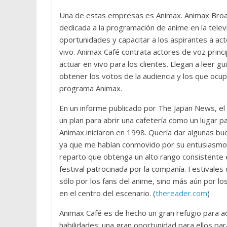
Una de estas empresas es Animax. Animax Broad
dedicada a la programación de anime en la telev
oportunidades y capacitar a los aspirantes a ac
vivo. Animax Café contrata actores de voz princ
actuar en vivo para los clientes. Llegan a leer 
obtener los votos de la audiencia y los que ocup
programa Animax.
En un informe publicado por The Japan News, e
un plan para abrir una cafetería como un lugar 
Animax iniciaron en 1998. Quería dar algunas b
ya que me habían conmovido por su entusiasmo
reparto que obtenga un alto rango consistente en
festival patrocinada por la compañía. Festival
sólo por los fans del anime, sino más aún por 
en el centro del escenario. (
thereader.com
)
Animax Café es de hecho un gran refugio para ac
habilidades; una gran oportunidad para ellos pa