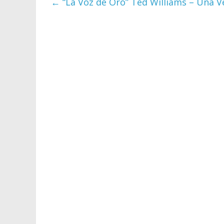
←
“La Voz de Oro” Ted Williams – Una 