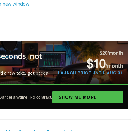
 in new window)
$20/month
seconds, not
$10
/month
LAUNCH PRICE UNTIL AUG 31
ad a raw take, get back a
SHOW ME MORE
Cancel anytime. No contract.