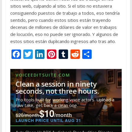
sitios web, culpando al sitio. Si el sitio no estuviera
consiguiendo puestos de trabajo a todos, eso tendría
sentido, pero cuando estos sitios están trayendo
decenas de millones de dólares de valor en trabajos
de locución, eso no puede ser ignorado. Y algunos de
estos sitios están duplicando ingresos año tras año.
F
T
Li
Pi
T
R
S
ac
w
n
nt
u
e
h
e
itt
k
er
m
d
ar
VOICEEDITSUITE.COM
b
er
e
e
bl
di
e
Clean a session in ninety
o
dI
st
r
t
seconds, not three hours.
o
n
Pro tools built for working voice actors. Upload a
raw take, get back a clean one.
k
$10
/month
$20/month
LAUNCH PRICE UNTIL AUG 31