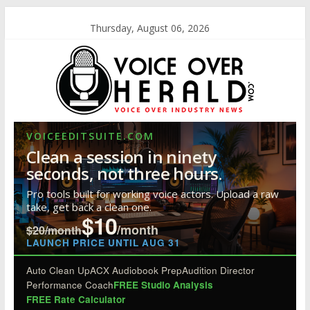
Thursday, August 06, 2026
VOICEEDITSUITE.COM
Clean a session in ninety
seconds, not three hours.
Pro tools built for working voice actors. Upload a raw
take, get back a clean one.
$10
/month
$20/month
LAUNCH PRICE UNTIL AUG 31
Auto Clean Up
ACX Audiobook Prep
Audition Director
Performance Coach
FREE Studio Analysis
FREE Rate Calculator