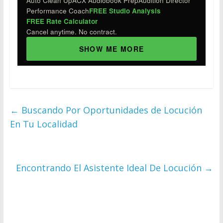
Auto Clean Up
ACX Audiobook Prep
Audition Director
Performance Coach
FREE Studio Analysis
FREE Rate Calculator
Cancel anytime. No contract.
SHOW ME MORE
←
Buscando Por Oportunidades de Locución
En Tu Localidad
Encontrando El Asistente Ideal De Locución
→