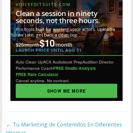
e
itt
k
er
m
d
ar
VOICEEDITSUITE.COM
b
er
e
e
bl
di
e
Clean a session in ninety
o
dI
st
r
t
seconds, not three hours.
o
n
Pro tools built for working voice actors. Upload a
raw take, get back a clean one.
k
$10
/month
$20/month
LAUNCH PRICE UNTIL AUG 31
Auto Clean Up
ACX Audiobook Prep
Audition Director
Performance Coach
FREE Studio Analysis
FREE Rate Calculator
Cancel anytime. No contract.
SHOW ME MORE
←
Tu Marketing de Contenidos En Diferentes
Idiomas