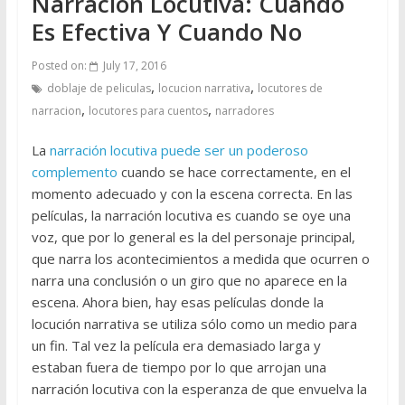
Narración Locutiva: Cuando
Es Efectiva Y Cuando No
Posted on:
July 17, 2016
,
,
doblaje de peliculas
locucion narrativa
locutores de
,
,
narracion
locutores para cuentos
narradores
La
narración locutiva puede ser un poderoso
complemento
cuando se hace correctamente, en el
momento adecuado y con la escena correcta. En las
películas, la narración locutiva es cuando se oye una
voz, que por lo general es la del personaje principal,
que narra los acontecimientos a medida que ocurren o
narra una conclusión o un giro que no aparece en la
escena. Ahora bien, hay esas películas donde la
locución narrativa se utiliza sólo como un medio para
un fin. Tal vez la película era demasiado larga y
estaban fuera de tiempo por lo que arrojan una
narración locutiva con la esperanza de que envuelva la