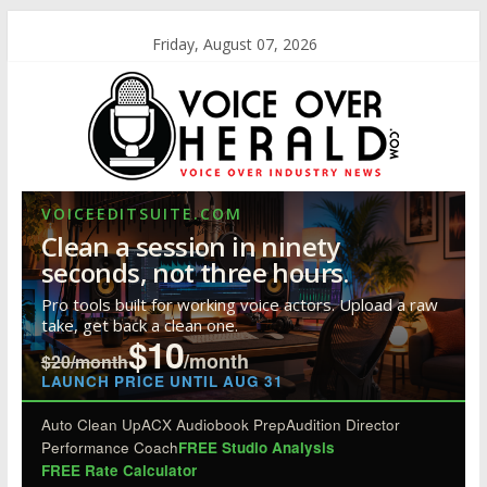
Friday, August 07, 2026
VOICEEDITSUITE.COM
Clean a session in ninety
seconds, not three hours.
Pro tools built for working voice actors. Upload a raw
take, get back a clean one.
$10
/month
$20/month
LAUNCH PRICE UNTIL AUG 31
Auto Clean Up
ACX Audiobook Prep
Audition Director
Performance Coach
FREE Studio Analysis
FREE Rate Calculator