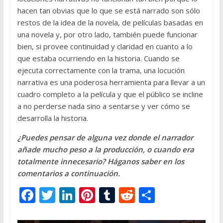
hacen tan obvias que lo que se está narrado son sólo
restos de la idea de la novela, de películas basadas en
una novela y, por otro lado, también puede funcionar
bien, si provee continuidad y claridad en cuanto a lo
que estaba ocurriendo en la historia. Cuando se
ejecuta correctamente con la trama, una locución
narrativa es una poderosa herramienta para llevar a un
cuadro completo a la película y que el público se incline
a no perderse nada sino a sentarse y ver cómo se
desarrolla la historia.
¿Puedes pensar de alguna vez donde el narrador
añade mucho peso a la producción, o cuando era
totalmente innecesario? Háganos saber en los
comentarios a continuación.
F
T
Li
Pi
T
R
S
ac
w
n
nt
u
e
h